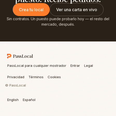
Crea tu local
Ver una carta en vivo
Sin contratos. Un puesto puede probarlo hoy — el resto del
mercado, después.
PassLocal
PassLocal para cualquier mostrador
Entrar
Legal
Privacidad
Términos
Cookies
© PassLocal
English
Español