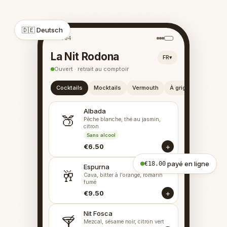
🇩🇪 Deutsch
12:04
La Nit Rodona
FR
▾
Ouvert · retrait au comptoir
Cocktails
Mocktails
Vermouth
À grignoter
Albada
🍑
Pêche blanche, thé au jasmin,
citron
Sans alcool
+
€6.50
payé en ligne
€18.00
Espurna
🥂
Cava, bitter à l'orange, romarin
fumé
+
€9.50
Nit Fosca
🍸
Mezcal, sésame noir, citron vert