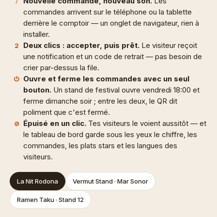
Nouvelle commande, nouveau son.
Les
♪
commandes arrivent sur le téléphone ou la tablette
derrière le comptoir — un onglet de navigateur, rien à
installer.
Deux clics : accepter, puis prêt.
Le visiteur reçoit
2
une notification et un code de retrait — pas besoin de
crier par-dessus la file.
Ouvre et ferme les commandes avec un seul
⏻
bouton.
Un stand de festival ouvre vendredi 18:00 et
ferme dimanche soir ; entre les deux, le QR dit
poliment que c'est fermé.
Épuisé en un clic.
Tes visiteurs le voient aussitôt — et
⊘
le tableau de bord garde sous les yeux le chiffre, les
commandes, les plats stars et les langues des
visiteurs.
La Nit Rodona
Vermut Stand · Mar Sonor
Ramen Taku · Stand 12