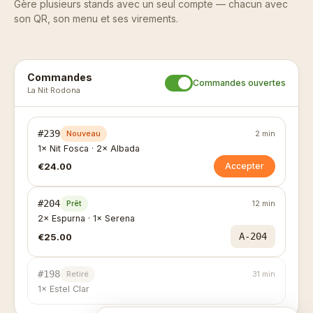
Gère plusieurs stands avec un seul compte — chacun avec
son QR, son menu et ses virements.
Commandes
Commandes ouvertes
La Nit Rodona
#239
Nouveau
2 min
1× Nit Fosca · 2× Albada
€24.00
Accepter
#204
Prêt
12 min
2× Espurna · 1× Serena
A-204
€25.00
#198
Retiré
31 min
1× Estel Clar