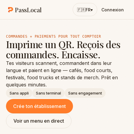
Skip to content
PassLocal
🇫🇷
FR
▾
Connexion
COMMANDES + PAIEMENTS POUR TOUT COMPTOIR
Imprime un QR. Reçois des
commandes. Encaisse.
Tes visiteurs scannent, commandent dans leur
langue et paient en ligne — cafés, food courts,
festivals, food trucks et stands de merch. Prêt en
quelques minutes.
Sans appli
Sans terminal
Sans engagement
Crée ton établissement
Voir un menu en direct